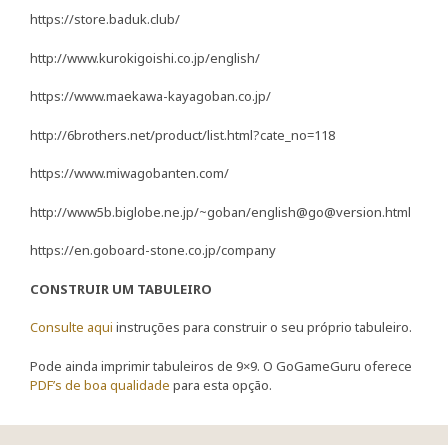
https://store.baduk.club/
http://www.kurokigoishi.co.jp/english/
https://www.maekawa-kayagoban.co.jp/
http://6brothers.net/product/list.html?cate_no=118
https://www.miwagobanten.com/
http://www5b.biglobe.ne.jp/~goban/english@go@version.html
https://en.goboard-stone.co.jp/company
CONSTRUIR UM TABULEIRO
Consulte aqui
instruções para construir o seu próprio tabuleiro.
Pode ainda imprimir tabuleiros de 9×9. O GoGameGuru oferece
PDF’s de boa qualidade
para esta opção.