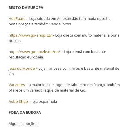
RESTO DA EUROPA
Het Paard
– Loja situada em Amesterdão tem muita escolha,
bons preços e também vende livros
https://www.go-shop.cz/
– Loja checa com muito material e bons
preços.
https://www.go-spiele.de/en/
– Loja alemã com bastante
reputação europeia.
Jeux du Monde
– Loja francesa com livros e bastante material de
Go.
Variantes
– a maior loja de jogos de tabuleiro em França também
oferece um variado leque de material de Go.
Aobo Shop
– loja espanhola
FORA DA EUROPA
Algumas opções: