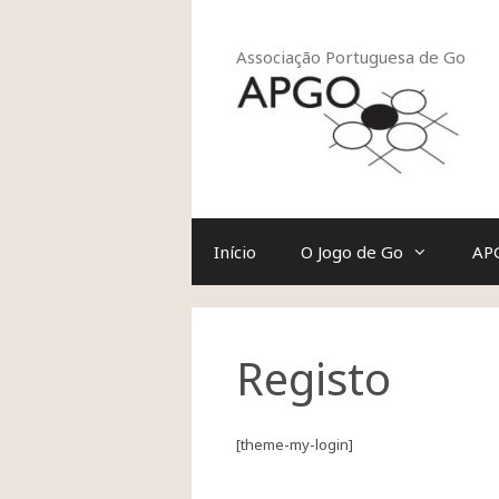
Saltar
para
o
Associação Portuguesa de Go
conteúdo
Início
O Jogo de Go
AP
Registo
[theme-my-login]