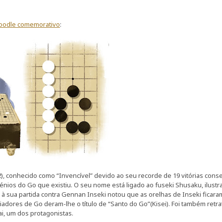
oodle comemorativo
:
), conhecido como “Invencível” devido ao seu recorde de 19 vitórias cons
nios do Go que existiu. O seu nome está ligado ao fuseki Shusaku, ilustr
à sua partida contra Gennan Inseki notou que as orelhas de Inseki ficar
iadores de Go deram-lhe o título de “Santo do Go”(Kisei). Foi também retr
ai, um dos protagonistas.