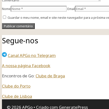
Comentário
Nome
Email
Guardar o meu nome, email e site neste navegador para a próxima v
Segue-nos
Canal APGo no Telegram
A nossa página Facebook
Encontros de Go:
Clube de Braga
Clube do Porto
Clube de Lisboa
© 2026 APGo
• Criado com
GeneratePress