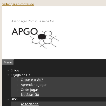
Saltar para o conteúdo
Associação Portuguesa de Go
Menu
Início
O Jogo de Go
O que é o Go?
Aprender a Jogar
Onde Jogar
Notícias Go
APGo
Associar-se