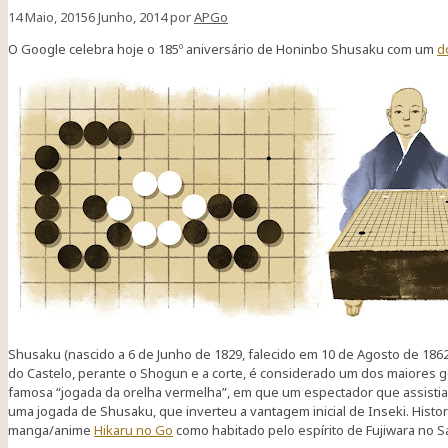
14 Maio, 2015
6 Junho, 2014
por
APGo
O Google celebra hoje o 185º aniversário de Honinbo Shusaku com um
d
Shusaku (nascido a 6 de Junho de 1829, falecido em 10 de Agosto de 1862
do Castelo, perante o Shogun e a corte, é considerado um dos maiores gé
famosa “jogada da orelha vermelha”, em que um espectador que assistia 
uma jogada de Shusaku, que inverteu a vantagem inicial de Inseki. Histor
manga/anime
Hikaru no Go
como habitado pelo espírito de Fujiwara no S