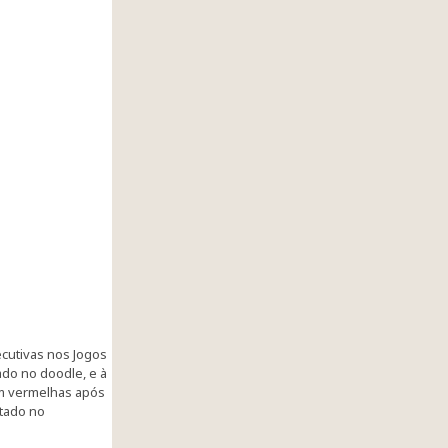
ecutivas nos Jogos
ado no doodle, e à
am vermelhas após
atado no