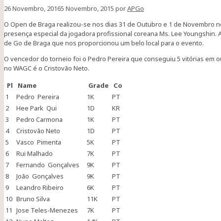
26 Novembro, 2016
5 Novembro, 2015
por
APGo
O Open de Braga realizou-se nos dias 31 de Outubro e 1 de Novembro no
presença especial da jogadora profissional coreana Ms. Lee Youngshin. 
de Go de Braga que nos proporcionou um belo local para o evento.
O vencedor do torneio foi o Pedro Pereira que conseguiu 5 vitórias em 
no WAGC é o Cristovão Neto.
Pl
Name
Grade
Co
1
Pedro Pereira
1K
PT
2
Hee Park Qui
1D
KR
3
Pedro Carmona
1K
PT
4
Cristovão Neto
1D
PT
5
Vasco Pimenta
5K
PT
6
Rui Malhado
7K
PT
7
Fernando Gonçalves
9K
PT
8
João Gonçalves
9K
PT
9
Leandro Ribeiro
6K
PT
10
Bruno Silva
11K
PT
11
Jose Teles-Menezes
7K
PT