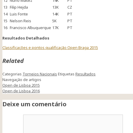
12
Nuno Maltez
14K
PT
13
Filip Hejda
13K
CZ
14
Luis Fonte
14K
PT
15
Nelson Reis
5K
PT
16
Francisco Albuquerque
17K
PT
Resultados Detalhados
Classificações e pontos qualificação Open Braga 2015
Related
Categorias
Torneios Nacionais
Etiquetas
Resultados
Navegação de artigos
Open de Lisboa 2015
Open de Lisboa 2016
Deixe um comentário