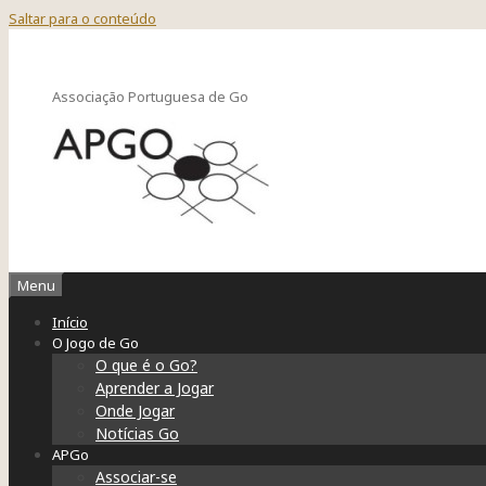
Saltar para o conteúdo
Associação Portuguesa de Go
Menu
Início
O Jogo de Go
O que é o Go?
Aprender a Jogar
Onde Jogar
Notícias Go
APGo
Associar-se