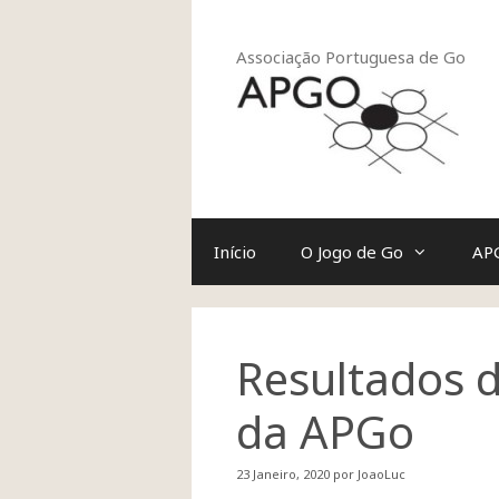
Saltar
para
o
Associação Portuguesa de Go
conteúdo
Início
O Jogo de Go
AP
Resultados d
da APGo
23 Janeiro, 2020
por
JoaoLuc