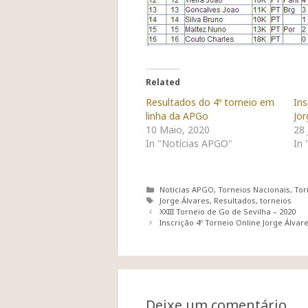
Related
Resultados do 4º torneio em
Ins
linha da APGo
Jor
10 Maio, 2020
28 
In "Notícias APGO"
In 
Categorias
Notícias APGO
,
Torneios Nacionais
,
Tor
Etiquetas
Jorge Álvares
,
Resultados
,
torneios
Navegação
XXIII Torneio de Go de Sevilha – 2020
de
Inscrição 4º Torneio Online Jorge Álvar
artigos
Deixe um comentário