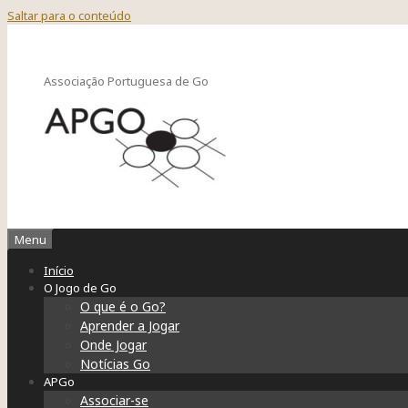
Saltar para o conteúdo
Associação Portuguesa de Go
Menu
Início
O Jogo de Go
O que é o Go?
Aprender a Jogar
Onde Jogar
Notícias Go
APGo
Associar-se