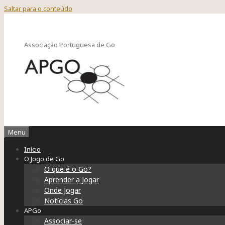
Saltar para o conteúdo
Associação Portuguesa de Go
Menu
Início
O Jogo de Go
O que é o Go?
Aprender a Jogar
Onde Jogar
Notícias Go
APGo
Associar-se