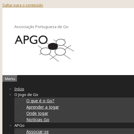
Saltar para o conteúdo
Associação Portuguesa de Go
Menu
Início
O Jogo de Go
O que é o Go?
Aprender a Jogar
Onde Jogar
Notícias Go
APGo
Associar-se