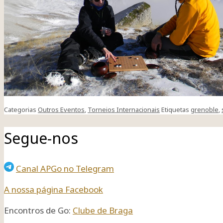
Categorias
Outros Eventos
,
Torneios Internacionais
Etiquetas
grenoble
,
Segue-nos
Canal APGo no Telegram
A nossa página Facebook
Encontros de Go:
Clube de Braga