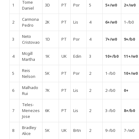
Tome
1
3D
PT
Por
5
5+/w0
2+/w0
Daniel
Carmona
2
2K
PT
Lis
4
6+/w0
1-/b0
Pedro
Neto
3
1D
PT
Por
4
7+/w0
9+/b0
Cristovao
Mcgill
4
1K
UK
Edin
3
10+/b0
11+/w0
Martha
Reis
5
5K
PT
Por
2
1-/b0
10+/w0
Nelson
Malhado
6
7K
PT
Lis
2
2-/b0
0+
Rui
Teles-
7
Menezes
6K
PT
Lis
2
3-/b0
8+/b0
Jose
Bradley
8
5K
UK
Brtn
2
9-/b0
7-/w0
Alice