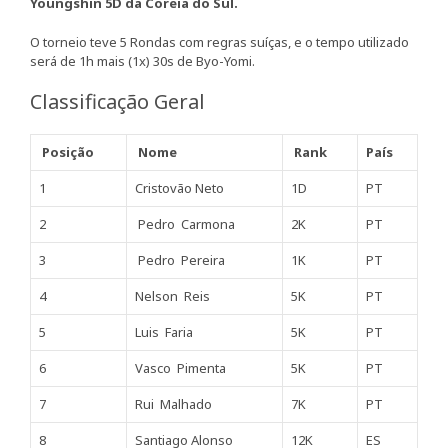
Youngshin 5D da Coreia do Sul.
O torneio teve 5 Rondas com regras suíças, e o tempo utilizado
será de 1h mais (1x) 30s de Byo-Yomi.
Classificação Geral
Posição
Nome
Rank
País
1
Cristovão Neto
1D
PT
2
Pedro Carmona
2K
PT
3
Pedro Pereira
1K
PT
4
Nelson Reis
5K
PT
5
Luis Faria
5K
PT
6
Vasco Pimenta
5K
PT
7
Rui Malhado
7K
PT
8
Santiago Alonso
12K
ES