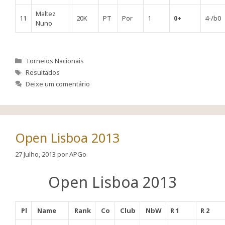
Maltez
11
20K
PT
Por
1
0+
4-/b0
Nuno
Categorias
Torneios Nacionais
Etiquetas
Resultados
Deixe um comentário
Open Lisboa 2013
27 Julho, 2013
por
APGo
Open Lisboa 2013
Pl
Name
Rank
Co
Club
NbW
R 1
R 2