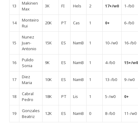
Makinen
13
3K
FI
Hels
2
17+/w0
1-/b0
Max
Monteiro
14
20K
PT
Cas
1
0+
6-/b0
Rui
Nunez
15
Juan-
15K
ES
NamB
1
10-/w0
16-/b0
Antonio
Pulido
16
9K
ES
NamB
1
4-/b0
15+/w0
Sonia
Diez
17
10K
ES
NamB
1
13-/b0
9-/w0
Maria
Cabral
18
18K
PT
Lis
1
5-/w0
0+
Pedro
Gonzales
19
12K
ES
NamB
0
8-/b0
11-/w0
Beatriz