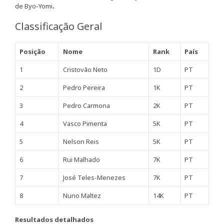
de Byo-Yomi
.
Classificação Geral
Posição
Nome
Rank
País
1
Cristovão Neto
1D
PT
2
Pedro Pereira
1K
PT
3
Pedro Carmona
2K
PT
4
Vasco Pimenta
5K
PT
5
Nelson Reis
5K
PT
6
Rui Malhado
7K
PT
7
José Teles-Menezes
7K
PT
8
Nuno Maltez
14K
PT
Resultados detalhados