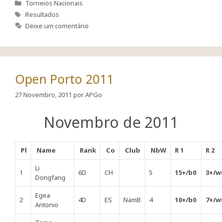
Categorias
Torneios Nacionais
Etiquetas
Resultados
Deixe um comentário
Open Porto 2011
27 Novembro, 2011
por
APGo
Novembro de 2011
Pl
Name
Rank
Co
Club
NbW
R 1
R 2
Li
1
6D
CH
5
15+/b0
3+/w
Dongfang
Egea
2
4D
ES
NamB
4
10+/b0
7+/w
Antonio