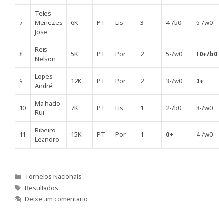
Teles-
7
Menezes
6K
PT
Lis
3
4-/b0
6-/w0
Jose
Reis
8
5K
PT
Por
2
5-/w0
10+/b0
Nelson
Lopes
9
12K
PT
Por
2
3-/w0
0+
André
Malhado
10
7K
PT
Lis
1
2-/b0
8-/w0
Rui
Ribeiro
11
15K
PT
Por
1
0+
4-/w0
Leandro
Categorias
Torneios Nacionais
Etiquetas
Resultados
Deixe um comentário