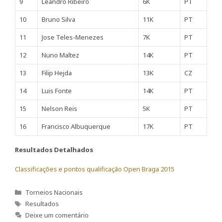
9
Leandro Ribeiro
6K
PT
10
Bruno Silva
11K
PT
11
Jose Teles-Menezes
7K
PT
12
Nuno Maltez
14K
PT
13
Filip Hejda
13K
CZ
14
Luis Fonte
14K
PT
15
Nelson Reis
5K
PT
16
Francisco Albuquerque
17K
PT
Resultados Detalhados
Classificações e pontos qualificação Open Braga 2015
Categorias
Torneios Nacionais
Etiquetas
Resultados
Deixe um comentário