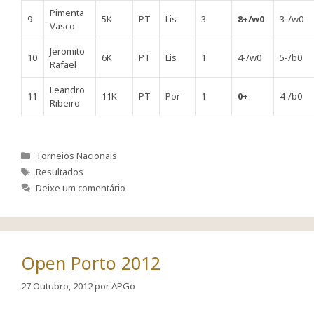
Pimenta
9
5K
PT
Lis
3
8+/w0
3-/w0
Vasco
Jeromito
10
6K
PT
Lis
1
4-/w0
5-/b0
Rafael
Leandro
11
11K
PT
Por
1
0+
4-/b0
Ribeiro
Categorias
Torneios Nacionais
Etiquetas
Resultados
Deixe um comentário
Open Porto 2012
27 Outubro, 2012
por
APGo