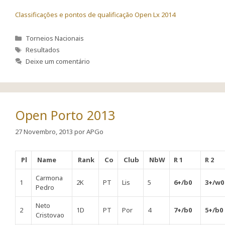
Classificações e pontos de qualificação Open Lx 2014
Categorias
Torneios Nacionais
Etiquetas
Resultados
Deixe um comentário
Open Porto 2013
27 Novembro, 2013
por
APGo
Pl
Name
Rank
Co
Club
NbW
R 1
R 2
Carmona
1
2K
PT
Lis
5
6+/b0
3+/w0
Pedro
Neto
2
1D
PT
Por
4
7+/b0
5+/b0
Cristovao