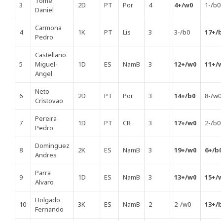
Tome
3
2D
PT
Por
4
4+/w0
1-/b0
Daniel
Carmona
4
1K
PT
Lis
3
3-/b0
17+/
Pedro
Castellano
5
Miguel-
1D
ES
NamB
3
12+/w0
11+/
Angel
Neto
6
2D
PT
Por
3
14+/b0
8-/w
Cristovao
Pereira
7
1D
PT
CR
3
17+/w0
2-/b0
Pedro
Dominguez
8
2K
ES
NamB
3
19+/w0
6+/b
Andres
Parra
9
1D
ES
NamB
3
13+/w0
15+/
Alvaro
Holgado
10
3K
ES
NamB
2
2-/w0
13+/
Fernando