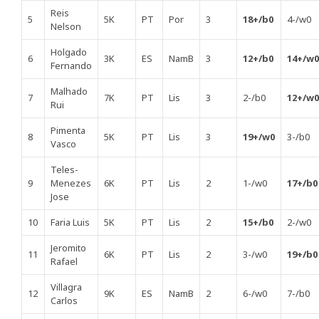
Reis
5
5K
PT
Por
3
18+/b0
4-/w0
Nelson
Holgado
6
3K
ES
NamB
3
12+/b0
14+/w0
Fernando
Malhado
7
7K
PT
Lis
3
2-/b0
12+/w0
Rui
Pimenta
8
5K
PT
Lis
3
19+/w0
3-/b0
Vasco
Teles-
9
Menezes
6K
PT
Lis
2
1-/w0
17+/b0
Jose
10
Faria Luis
5K
PT
Lis
2
15+/b0
2-/w0
Jeromito
11
6K
PT
Lis
2
3-/w0
19+/b0
Rafael
Villagra
12
9K
ES
NamB
2
6-/w0
7-/b0
Carlos