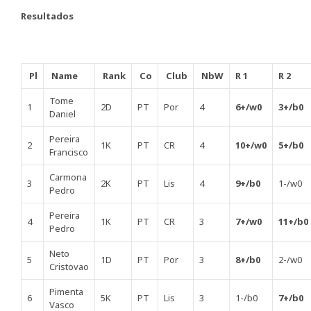
Resultados
Pl
Name
Rank
Co
Club
NbW
R 1
R 2
Tome
1
2D
PT
Por
4
6+/w0
3+/b0
Daniel
Pereira
2
1K
PT
CR
4
10+/w0
5+/b0
Francisco
Carmona
3
2K
PT
Lis
4
9+/b0
1-/w0
Pedro
Pereira
4
1K
PT
CR
3
7+/w0
11+/b0
Pedro
Neto
5
1D
PT
Por
3
8+/b0
2-/w0
Cristovao
Pimenta
6
5K
PT
Lis
3
1-/b0
7+/b0
Vasco