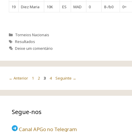
19
Diez Maria
10K
ES
MAD
0
8-/b0
0=
Categorias
Torneios Nacionais
Etiquetas
Resultados
Deixe um comentário
Navegação
Página
Página
Página
Página
←
Anterior
1
2
3
4
Seguinte
→
de
artigos
Segue-nos
Canal APGo no Telegram