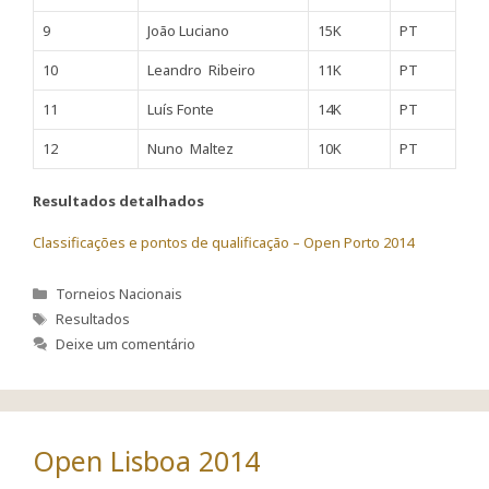
9
João Luciano
15K
PT
10
Leandro Ribeiro
11K
PT
11
Luís Fonte
14K
PT
12
Nuno Maltez
10K
PT
Resultados detalhados
Classificações e pontos de qualificação – Open Porto 2014
Categorias
Torneios Nacionais
Etiquetas
Resultados
Deixe um comentário
Open Lisboa 2014