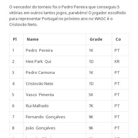
O vencedor do torneio foi o Pedro Pereira que conseguiu 5
vitórias em outros tantos jogos, parabéns! O jogador escolhido
para representar Portugal no próximo ano no WAGC é o
Cristovão Neto.
Pl
Name
Grade
Co
1
Pedro Pereira
1K
PT
2
Hee Park Qui
1D
KR
3
Pedro Carmona
1K
PT
4
Cristovão Neto
1D
PT
5
Vasco Pimenta
5K
PT
6
Rui Malhado
7K
PT
7
Fernando Gonçalves
9K
PT
8
João Gonçalves
9K
PT