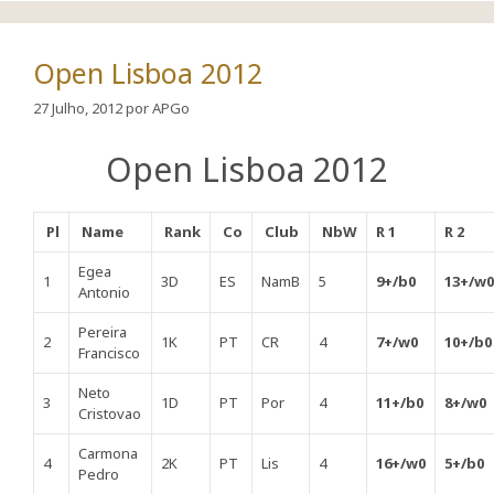
Open Lisboa 2012
27 Julho, 2012
por
APGo
Open Lisboa 2012
Pl
Name
Rank
Co
Club
NbW
R 1
R 2
Egea
1
3D
ES
NamB
5
9+/b0
13+/w0
Antonio
Pereira
2
1K
PT
CR
4
7+/w0
10+/b0
Francisco
Neto
3
1D
PT
Por
4
11+/b0
8+/w0
Cristovao
Carmona
4
2K
PT
Lis
4
16+/w0
5+/b0
Pedro