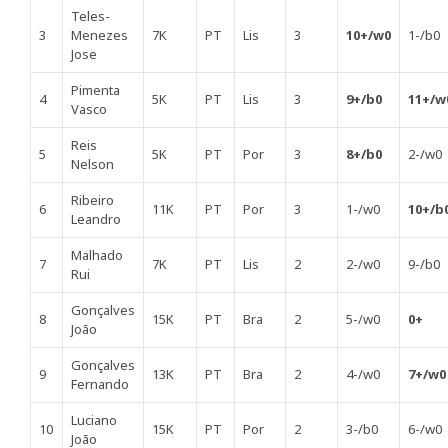
Teles-
3
Menezes
7K
PT
Lis
3
10+/w0
1-/b0
Jose
Pimenta
4
5K
PT
Lis
3
9+/b0
11+/w
Vasco
Reis
5
5K
PT
Por
3
8+/b0
2-/w0
Nelson
Ribeiro
6
11K
PT
Por
3
1-/w0
10+/b
Leandro
Malhado
7
7K
PT
Lis
2
2-/w0
9-/b0
Rui
Gonçalves
8
15K
PT
Bra
2
5-/w0
0+
João
Gonçalves
9
13K
PT
Bra
2
4-/w0
7+/w0
Fernando
Luciano
10
15K
PT
Por
2
3-/b0
6-/w0
João