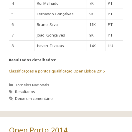
4
Rui Malhado
7K
PT
5
Fernando Gonçalves
9K
PT
6
Bruno Silva
11K
PT
7
João Gonçalves
9K
PT
8
Istvan Fazakas
14K
HU
Resultados detalhados:
Classificações e pontos qualificação Open Lisboa 2015
Categorias
Torneios Nacionais
Etiquetas
Resultados
Deixe um comentário
Open Porto 2014