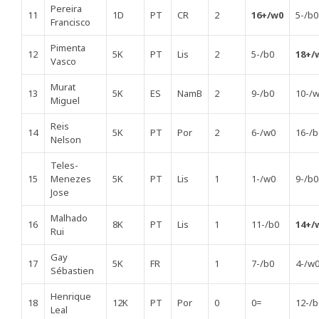
Pereira
11
1D
PT
CR
2
16+/w0
5-/b0
Francisco
Pimenta
12
5K
PT
Lis
2
5-/b0
18+/
Vasco
Murat
13
5K
ES
NamB
2
9-/b0
10-/
Miguel
Reis
14
5K
PT
Por
2
6-/w0
16-/b
Nelson
Teles-
15
Menezes
5K
PT
Lis
1
1-/w0
9-/b0
Jose
Malhado
16
8K
PT
Lis
1
11-/b0
14+/
Rui
Gay
17
5K
FR
1
7-/b0
4-/w
Sébastien
Henrique
18
12K
PT
Por
0
0=
12-/b
Leal